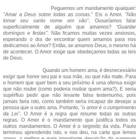
Peguemos um mandamento qualquer:
"Amar a Deus sobre todas as coisas."
Eis o Amor.
"Não
tomar seu santo nome em vão"
. Ousaríamos falar
superficialmente de alguém que amamos?
“Guardar
domingos e festas".
Não ficamos muitas vezes ansiosos,
esperando o dia de encontrar quem amamos para nos
dedicarmos ao Amor? Então, se amamos Deus, o mesmo há
de acontecer. O Amor exige que obedeçamos todas as leis
de Deus.
Quando um homem ama, é desnecessário
exigir que honre seu pai e sua mãe, ou que não mate. Para
o homem que quer bem a seu próximo é uma ofensa exigir
que não roube (como poderia roubar quem ama?). E seria
supérfluo pedir que não levante falso testemunho, pois
jamais faria isto, como também seria incapaz de desejar a
pessoa que o outro ama. Portanto,
"o amor é o cumprimento
da Lei".
O Amor é a regra que resume todas as outras
regras. O Amor é o mandamento que justifica todos os
outros mandamentos. O Amor é o segredo da vida. Paulo
terminou aprendendo isto, e nos deu, na carta que lemos
agora, a melhor e mais importante descrição do
summum