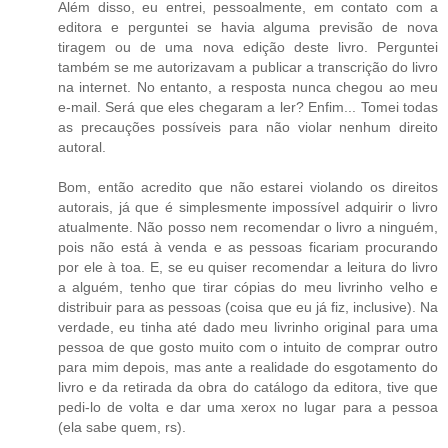
Além disso, eu entrei, pessoalmente, em contato com a
editora e perguntei se havia alguma previsão de nova
tiragem ou de uma nova edição deste livro. Perguntei
também se me autorizavam a publicar a transcrição do livro
na internet. No entanto, a resposta nunca chegou ao meu
e-mail. Será que eles chegaram a ler? Enfim... Tomei todas
as precauções possíveis para não violar nenhum direito
autoral.
Bom, então acredito que não estarei violando os direitos
autorais, já que é simplesmente impossível adquirir o livro
atualmente. Não posso nem recomendar o livro a ninguém,
pois não está à venda e as pessoas ficariam procurando
por ele à toa. E, se eu quiser recomendar a leitura do livro
a alguém, tenho que tirar cópias do meu livrinho velho e
distribuir para as pessoas (coisa que eu já fiz, inclusive). Na
verdade, eu tinha até dado meu livrinho original para uma
pessoa de que gosto muito com o intuito de comprar outro
para mim depois, mas ante a realidade do esgotamento do
livro e da retirada da obra do catálogo da editora, tive que
pedi-lo de volta e dar uma xerox no lugar para a pessoa
(ela sabe quem, rs).