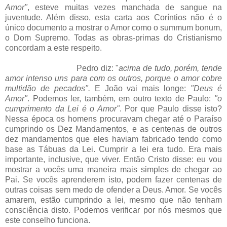
Amor"
, esteve muitas vezes manchada de sangue na
juventude. Além disso, esta carta aos Coríntios não é o
único documento a mostrar o Amor como o summum bonum,
o Dom Supremo. Todas as obras-primas do Cristianismo
concordam a este respeito.
Pedro diz: "
acima de tudo, porém, tende
amor intenso uns para com os outros, porque o amor cobre
multidão de pecados".
E João vai mais longe:
"Deus é
Amor"
. Podemos ler, também, em outro texto de Paulo:
"o
cumprimento da Lei é o Amor"
. Por que Paulo disse isto?
Nessa época os homens procuravam chegar até o Paraíso
cumprindo os Dez Mandamentos, e as centenas de outros
dez mandamentos que eles haviam fabricado tendo como
base as Tábuas da Lei. Cumprir a lei era tudo. Era mais
importante, inclusive, que viver. Então Cristo disse: eu vou
mostrar a vocês uma maneira mais simples de chegar ao
Pai. Se vocês aprenderem isto, podem fazer centenas de
outras coisas sem medo de ofender a Deus. Amor. Se vocês
amarem, estão cumprindo a lei, mesmo que não tenham
consciência disto. Podemos verificar por nós mesmos que
este conselho funciona.