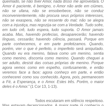
queimado, se não tiver Amor, nada disso me aproveitará. O
Amor é paciente, é benigno, o Amor não arde em ciúmes,
não se ufana, não se ensoberbece, não se conduz
inconvenientemente, não procura seus próprios interesses,
não se exaspera, não se ressente do mal; não se alegra
com a injustiça, mas regozija-se com a Verdade. Tudo sofre,
em tudo crê, tudo espera, tudo suporta. O Amor jamais
acaba. Mas, havendo profecias, desaparecerão; havendo
línguas, cessarão; havendo ciência, passará. Porque em
parte conhecemos, e em parte profetizamos. Quando,
porém, vier o que é perfeito, o imperfeito será aniquilado.
Quando eu era menino, falava como um menino, sentia
como menino, discorria como menino. Quando cheguei a
ser adulto, desisti das coisas próprias de menino. Porque
agora vemos como em espelho, confusamente, e então
veremos face a face; agora conheço em parte, e então
conhecerei como sou conhecido. Agora, pois, permanecem
a Fé, a Esperança, e o Amor. Estes três. Porém, o maior
deles é o Amor.”
(1 Cor 13, 1-13).
Todos escutaram em silêncio respeitoso.
Mas estavam decepcionados. A maior parte já conhecia o