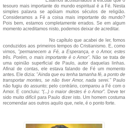
Estamos acostumados a escutar que o
tesouro mais importante do mundo espiritual é a Fé. Nesta
simples palavra se apóiam muitos séculos de religião.
Consideramos a Fé a coisa mais importante do mundo?
Pois bem, estamos completamente errados. Se em algum
momento acreditamos nisto, podemos deixar de acreditar.
No capítulo que acabei de ler, fomos
conduzidos aos primeiros tempos do Cristianismo. E, como
vimos,
"permanecem a Fé, a Esperança, e o Amor, estes
três. Porém, o mais importante é o Amor".
Não se trata de
uma opinião superficial de Paulo, autor daquelas linhas.
Afinal de contas, ele estava falando de Fé um momento
antes. Ele dizia:
"Ainda que eu tenha tamanha fé, a ponto de
transportar montes, se não tiver Amor, nada serei."
Paulo
não fugiu do assunto; pelo contrário, comparou a Fé com o
Amor. E concluiu:
“(...) o maior destes é o Amor”.
Deve ter
sido muito difícil para Paulo dizer isto. Um homem costuma
recomendar aos outros aquilo que, nele, é o ponto forte.