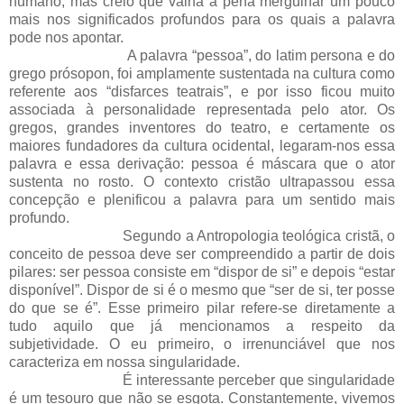
humano, mas creio que valha a pena mergulhar um pouco
mais nos significados profundos para os quais a palavra
pode nos apontar.
A palavra “pessoa”, do latim persona e do
grego prósopon, foi amplamente sustentada na cultura como
referente aos “disfarces teatrais”, e por isso ficou muito
associada à personalidade representada pelo ator. Os
gregos, grandes inventores do teatro, e certamente os
maiores fundadores da cultura ocidental, legaram-nos essa
palavra e essa derivação: pessoa é máscara que o ator
sustenta no rosto. O contexto cristão ultrapassou essa
concepção e plenificou a palavra para um sentido mais
profundo.
Segundo a Antropologia teológica cristã, o
conceito de pessoa deve ser compreendido a partir de dois
pilares: ser pessoa consiste em “dispor de si” e depois “estar
disponível”. Dispor de si é o mesmo que “ser de si, ter posse
do que se é”. Esse primeiro pilar refere-se diretamente a
tudo aquilo que já mencionamos a respeito da
subjetividade. O eu primeiro, o irrenunciável que nos
caracteriza em nossa singularidade.
É interessante perceber que singularidade
é um tesouro que não se esgota. Constantemente, vivemos