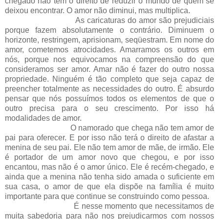
chegado não tem o direito de reduzir o mundo de quem se
deixou encontrar. O amor não diminui, mas multiplica.
As caricaturas do amor são prejudiciais
porque fazem absolutamente o contrário. Diminuem o
horizonte, restringem, aprisionam, seqüestram. Em nome do
amor, cometemos atrocidades. Amarramos os outros em
nós, porque nos equivocamos na compreensão do que
consideramos ser amor. Amar não é fazer do outro nossa
propriedade. Ninguém é tão completo que seja capaz de
preencher totalmente as necessidades do outro. É absurdo
pensar que nós possuímos todos os elementos de que o
outro precisa para o seu crescimento. Por isso há
modalidades de amor.
O namorado que chega não tem amor de
pai para oferecer. E por isso não terá o direito de afastar a
menina de seu pai. Ele não tem amor de mãe, de irmão. Ele
é portador de um amor novo que chegou, e por isso
encantou, mas não é o amor único. Ele é recém-chegado, e
ainda que a menina não tenha sido amada o suficiente em
sua casa, o amor de que ela dispõe na família é muito
importante para que continue se construindo como pessoa.
É nesse momento que necessitamos de
muita sabedoria para não nos prejudicarmos com nossos