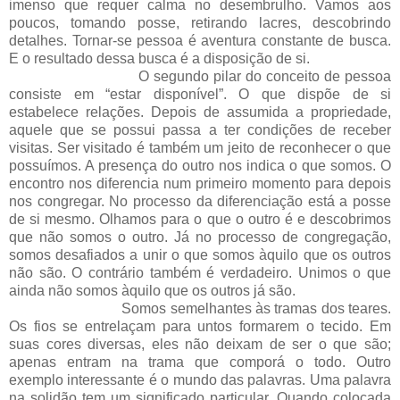
imenso que requer calma no desembrulho. Vamos aos
poucos, tomando posse, retirando lacres, descobrindo
detalhes. Tornar-se pessoa é aventura constante de busca.
E o resultado dessa busca é a disposição de si.
O segundo pilar do conceito de pessoa
consiste em “estar disponível”. O que dispõe de si
estabelece relações. Depois de assumida a propriedade,
aquele que se possui passa a ter condições de receber
visitas. Ser visitado é também um jeito de reconhecer o que
possuímos. A presença do outro nos indica o que somos. O
encontro nos diferencia num primeiro momento para depois
nos congregar. No processo da diferenciação está a posse
de si mesmo. Olhamos para o que o outro é e descobrimos
que não somos o outro. Já no processo de congregação,
somos desafiados a unir o que somos àquilo que os outros
não são. O contrário também é verdadeiro. Unimos o que
ainda não somos àquilo que os outros já são.
Somos semelhantes às tramas dos teares.
Os fios se entrelaçam para untos formarem o tecido. Em
suas cores diversas, eles não deixam de ser o que são;
apenas entram na trama que comporá o todo. Outro
exemplo interessante é o mundo das palavras. Uma palavra
na solidão tem um significado particular. Quando colocada