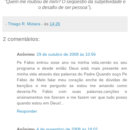
"Quem me roubou de mim? O seqüestro da subjetividade e
o desafio de ser pessoa"
).
- Thiago R. Miziara -
às
14:26
2 comentários:
Anônimo
29 de outubro de 2008 às 10:56
Pe Fábio entrou esse ano na minha vida,vendo eu seu
programa e desde então Deus está mais presente em
minha vida através das palavras do Padre.Quando ouço Pe
Fábio de Melo falar meu coração enche de dúvidas de
bençãos e me pergunto se estou me amando como
deveria.Pe Fábio com suas palavras,canções e
ensinamentos me fizeram e me fazem ver que tudo posso
quando estou em Deus!...
Responder
Anônimo
4 de novembro de 2008 às 18:02