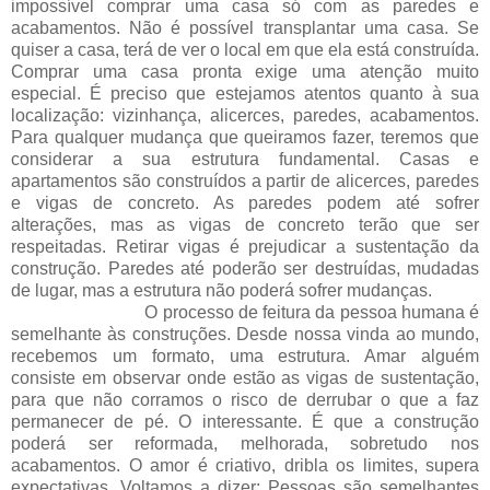
impossível comprar uma casa só com as paredes e
acabamentos. Não é possível transplantar uma casa. Se
quiser a casa, terá de ver o local em que ela está construída.
Comprar uma casa pronta exige uma atenção muito
especial. É preciso que estejamos atentos quanto à sua
localização: vizinhança, alicerces, paredes, acabamentos.
Para qualquer mudança que queiramos fazer, teremos que
considerar a sua estrutura fundamental. Casas e
apartamentos são construídos a partir de alicerces, paredes
e vigas de concreto. As paredes podem até sofrer
alterações, mas as vigas de concreto terão que ser
respeitadas. Retirar vigas é prejudicar a sustentação da
construção. Paredes até poderão ser destruídas, mudadas
de lugar, mas a estrutura não poderá sofrer mudanças.
O processo de feitura da pessoa humana é
semelhante às construções. Desde nossa vinda ao mundo,
recebemos um formato, uma estrutura. Amar alguém
consiste em observar onde estão as vigas de sustentação,
para que não corramos o risco de derrubar o que a faz
permanecer de pé. O interessante. É que a construção
poderá ser reformada, melhorada, sobretudo nos
acabamentos. O amor é criativo, dribla os limites, supera
expectativas. Voltamos a dizer: Pessoas são semelhantes