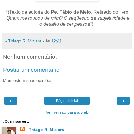
*(Texto de autoria do
Pe. Fábio de Melo
. Retirado do livro
"Quem me roubou de mim? O seqüestro da subjetividade e
o desafio de ser pessoa"
).
- Thiago R. Miziara -
às
12:41
Nenhum comentário:
Postar um comentário
Manifestem suas opiniões!
‹
›
Página inicial
Ver versão para a web
:: Quem sou eu ::
- Thiago R. Miziara -