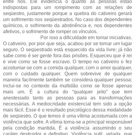
entre nós. Ele evidencia o quanto as pessoas estão
indispostas para um rompimento com as relações de
seqüestro, justamente porque a quebra do cativeiro gerará
um sofrimento nos seqüestrados. No caso dos dependentes
químicos, o sofrimento da abstinência e, nos dependentes
afetivos, o sofrimento de romper os vínculos.
Por isso a dificuldade em tomar iniciativas.
O cativeiro, por pior que seja, acabou por se tornar um lugar
seguro. O seqüestrado está esquecido da vida livre; já não
sabe como é ser gente fora das prisões. Esqueceu que é rei
e vive como se fosse escravo. O tempo no cativeiro o fez
acostumar-se com a comida qualquer, com o amor qualquer,
com o cuidado qualquer. Quem sobrevive de qualquer
maneira facilmente também se considera qualquer pessoa;
inclui-se no contexto da multidão como se fosse apenas
mais um. É a cultura do “qualquer jeito” que tem
anestesiado tanto as pessoas para as transformações
necessárias. A mediocridade existencial tem sido a opção
mais fácil. Esse é o resultado psicológico dessa modalidade
de seqüestro. O que temos é uma vítima acostumada com a
violência que sofre. A vítima torna-se a principal responsável
pela condição mantida. É a violência assumindo o seu
caráter destruidor e definitivo. Violência sutil, velada, que