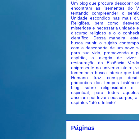
Um blog que procura descobrir o
encontram as "sementes do Ve
tentando compreender o senti
Unidade escondido nas mais di
Religiões, bem como desven
misteriosa e necessária unidade e
discurso religioso e o o conhec
científico. Dessa maneira, est
busca munir o sujeito contemp
com a descoberta de um novo s
para sua vida, promovendo a p
espírito, a alegria de vive
restauração da Essência Verda
onipresente no universo inteiro, v
fomentar a busca interior que to
Humano traz consigo des
primórdios dos tempos históric
blog sobre religiosidade e 
espiritual, para todos aquele
anseiam por levar seus corpos, a
espíritos "até o Infinito".
Páginas