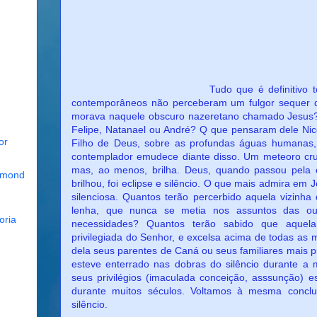
Tudo que é definitivo tem a marca
contemporâneos não perceberam um fulgor sequer 
morava naquele obscuro nazeretano chamado Jesus
Felipe, Natanael ou André? Q que pensaram dele Nic
or
Filho de Deus, sobre as profundas águas humanas, f
contemplador emudece diante disso. Um meteoro cru
mas, ao menos, brilha. Deus, quando passou pela
mmond
brilhou, foi eclipse e silêncio. O que mais admira e
silenciosa. Quantos terão percerbido aquela vizinh
lenha, que nunca se metia nos assuntos das o
oria
necessidades? Quantos terão sabido que aquela
privilegiada do Senhor, e excelsa acima de todas a
dela seus parentes de Caná ou seus familiares mais p
esteve enterrado nas dobras do silêncio durante a m
seus privilégios (imaculada conceição, asssunção) es
durante muitos séculos. Voltamos à mesma conclu
silêncio.