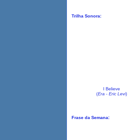
Trilha Sonora:
I Believe
(
Era - Eric Levi
)
Frase da Semana: