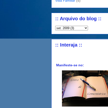
Vida Familiar
(5)
:: Arquivo do blog ::
:: Interaja ::
Manifeste-se no: