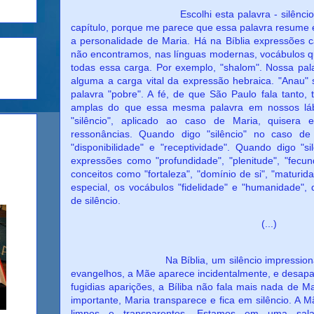
Escolhi esta palavra - silêncio - para o 
capítulo, porque me parece que essa palavra resume e
a personalidade de Maria. Há na Bíblia expressões c
não encontramos, nas línguas modernas, vocábulos q
todas essa carga. Por exemplo, "shalom". Nossa pal
alguma a carga vital da expressão hebraica. "Anau" 
palavra "pobre". A fé, de que São Paulo fala tanto
amplas do que essa mesma palavra em nossos láb
"silêncio", aplicado ao caso de Maria, quiser
ressonâncias. Quando digo "silêncio" no caso 
"disponibilidade" e "receptividade". Quando digo "si
expressões como "profundidade", "plenitude", "fecu
conceitos como "fortaleza", "domínio de si", "maturi
especial, os vocábulos "fidelidade" e "humanidade",
de silêncio.
(...)
Na Bíblia, um silêncio impressionante en
evangelhos, a Mãe aparece incidentalmente, e desapar
fugidias aparições, a Bíliba não fala mais nada de Ma
importante, Maria transparece e fica em silêncio. A 
limpos e transparentes. Estamos em uma sal