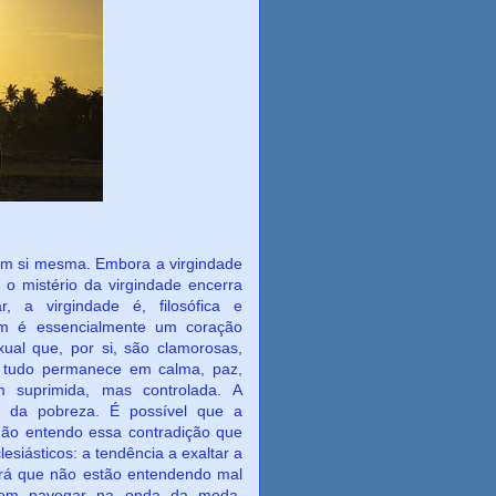
mesma. Embora a virgindade
 o mistério da virgindade encerra
, a virgindade é, filosófica e
gem é essencialmente um coração
ual que, por si, são clamorosas,
; tudo permanece em calma, paz,
suprimida, mas controlada. A
o da pobreza. É possível que a
 Não entendo essa contradição que
esiásticos: a tendência a exaltar a
erá que não estão entendendo mal
erem navegar na onda da moda,