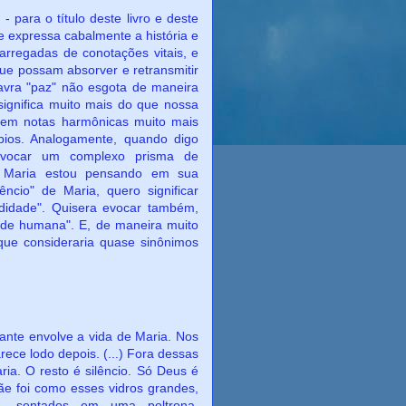
título deste livro e deste
 expressa cabalmente a história e
arregadas de conotações vitais, e
ue possam absorver e retransmitir
avra "paz" não esgota de maneira
significa muito mais do que nossa
, tem notas harmônicas muito mais
ios. Analogamente, quando digo
a evocar um complexo prisma de
de Maria estou pensando em sua
lêncio" de Maria, quero significar
ndidade". Quisera evocar também,
dade humana". E, de maneira muito
 que consideraria quase sinônimos
volve a vida de Maria. Nos
ece lodo depois. (...) Fora dessas
ria. O resto é silêncio. Só Deus é
Mãe foi como esses vidros grandes,
a, sentados em uma poltrona,