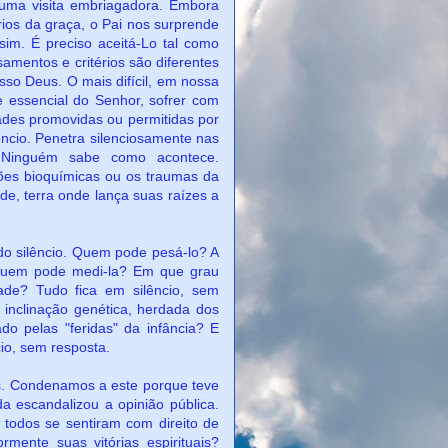
uma visita embriagadora. Embora
os da graça, o Pai nos surprende
im. É preciso aceitá-Lo tal como
amentos e critérios são diferentes
osso Deus. O mais difícil, em nossa
e essencial do Senhor, sofrer com
dades promovidas ou permitidas por
êncio. Penetra silenciosamente nas
 Ninguém sabe como acontece.
ões bioquímicas ou os traumas da
de, terra onde lança suas raízes a
cio. Quem pode pesá-lo? A
; quem pode medi-la? Em que grau
ade? Tudo fica em silêncio, sem
inclinação genética, herdada dos
o pelas "feridas" da infância? E
cio, sem resposta.
namos a este porque teve
a escandalizou a opinião pública.
todos se sentiram com direito de
rmente suas vitórias espirituais?