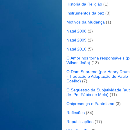
História da Religião
(1)
Instrumentos da paz
(3)
Motivos da Mudança
(1)
Natal 2008
(2)
Natal 2009
(2)
Natal 2010
(5)
O Amor nos torna responsáveis (p
Wilson João)
(13)
O Dom Supremo (por Henry Dru
- Tradução e Adaptação de Paulo
Coelho)
(7)
O Seqüestro da Subjetividade (aut
de: Pe. Fábio de Melo)
(11)
Onipresença e Panteísmo
(3)
Reflexões
(34)
Republicações
(17)