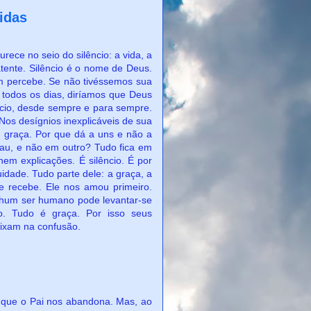
idas
 seio do silêncio: a vida, a
atente. Silêncio é o nome de Deus.
ém percebe. Se não tivéssemos sua
 todos os dias, diríamos que Deus
ncio, desde sempre e para sempre.
os desígnios inexplicáveis de sua
da graça. Por que dá a uns e não a
rau, e não em outro? Tudo fica em
 nem explicações. É silêncio. É por
idade. Tudo parte dele: a graça, a
se recebe. Ele nos amou primeiro.
hum ser humano pode levantar-se
do. Tudo é graça. Por isso seus
eixam na confusão.
ai nos abandona. Mas, ao