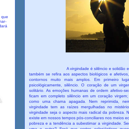
, que
nar-
dará
A virgindade é silêncio e solidão em si 
também se refira aos aspectos biológicos e afetivos,
contornos muito mais amplos. Em primeiro lugar
psicológicamente, silêncio. O coração de um vir
solitário. As emoções humanas de ordem afetivo-sex
ficam em completo silêncio em um coração virgem
como uma chama apagada. Nem reprimida, nem 
virgindade tem as raízes mergulhadas no mistéri
virgindade seja o aspecto mais radical da pobreza.
existe em nossos tempos pós-conciliares nos meios ecl
pobreza e a tendência a subestimar a virgindade. S
uma e outra? Será que certos eclesiásticos qu