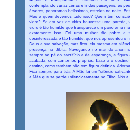
contemplando várias cenas e lindas paisagens: as p
árvores, panoramas belíssimos, estrelas na noite. E
Mas a quem devemos tudo isso? Quem tem consciên
vidro? Se em vez de vidro houvesse uma parede, 
vidro é tão humilde que transparece um panorama magní
exatamente isso. Foi uma mulher tão pobre e t
desinteressada e tão humilde, que nos apresentou e no
Deus e sua salvação, mas ficou ela mesma em silênc
presença na Bíblia. Navegando no mar do anonimato
sempre ao pé do sacrifício e da esperança, a figur
acabada, com contornos próprios. Esse é o destino
destino, como também não tem figura definida. Ador
Fica sempre para trás. A Mãe foi um "silêncio cativant
a Mãe que se perdeu silenciosamente no Filho. Nós 