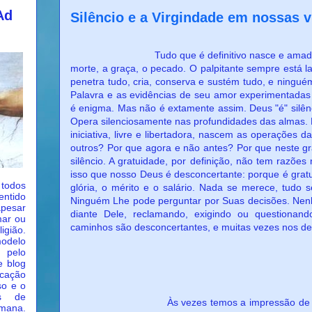
Ad
Silêncio e a Virgindade em nossas v
Tudo que é definitivo nasce e amadurece no
morte, a graça, o pecado. O palpitante sempre está l
penetra tudo, cria, conserva e sustém tudo, e ningu
Palavra e as evidências de seu amor experimentadas
é enigma. Mas não é extamente assim. Deus "é" silê
Opera silenciosamente nas profundidades das almas. N
iniciativa, livre e libertadora, nascem as operações 
outros? Por que agora e não antes? Por que neste g
silêncio. A gratuidade, por definição, não tem razões
isso que nosso Deus é desconcertante: porque é gratu
dos
glória, o mérito e o salário. Nada se merece, tudo 
ntido
Ninguém Lhe pode perguntar por Suas decisões. Nen
apesar
diante Dele, reclamando, exigindo ou questionan
mar ou
caminhos são desconcertantes, e muitas vezes nos d
igião.
modelo
 pelo
e blog
cação
so e o
as de
Às vezes temos a impressão de que o P
umana.