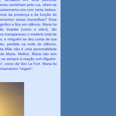
essoas caminham pela rua, vêem-se
ntusiasmamo-nos com tanta beleza.
cia da presença e da função do
veríamos essas maravilhas? Esse
fico e fica em silêncio. Maria foi
ão límpida (como o vidro), tão
s transpareceu o mistério total de
io, e ninguém se deu conta de sua
, perdida na noite do silêncio,
a da Mãe não é uma personalidade
 de Maria. Melhor, Maria não tem
na-se sempre à reação com Alguém.
e", como diz Von Le Fort. Maria foi
a chamamos "virgem".