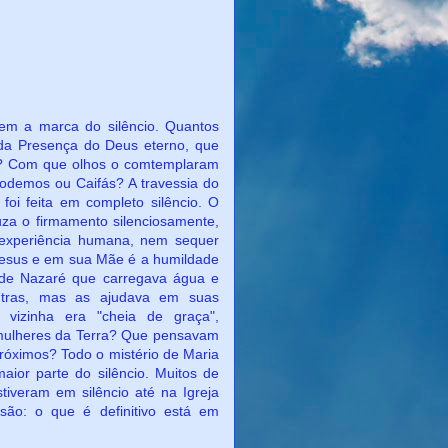
 do silêncio. Quantos
da Presença do Deus eterno, que
? Com que olhos o comtemplaram
odemos ou Caifás? A travessia do
oi feita em completo silêncio. O
za o firmamento silenciosamente,
 experiência humana, nem sequer
m Jesus e em sua Mãe é a humildade
a de Nazaré que carregava água e
utras, mas as ajudava em suas
 vizinha era "cheia de graça",
s mulheres da Terra? Que pensavam
róximos? Todo o mistério de Maria
aior parte do silêncio. Muitos de
tiveram em silêncio até na Igreja
são: o que é definitivo está em