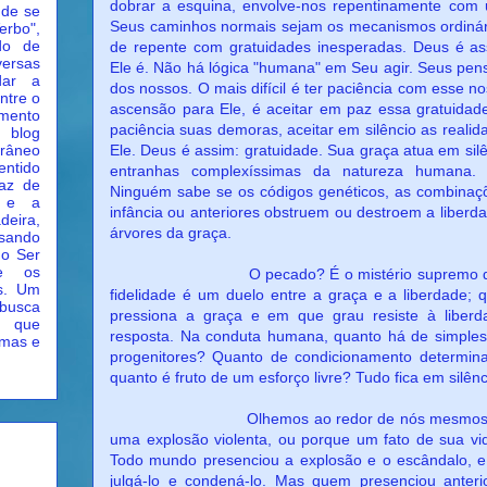
dobrar a esquina, envolve-nos repentinamente com 
nde se
Seus caminhos normais sejam os mecanismos ordinári
rbo",
do de
de repente com gratuidades inesperadas. Deus é ass
versas
Ele é. Não há lógica "humana" em Seu agir. Seus pens
dar a
dos nossos. O mais difícil é ter paciência com esse n
ntre o
ascensão para Ele, é aceitar em paz essa gratuidad
imento
paciência suas demoras, aceitar em silêncio as reali
e blog
orâneo
Ele. Deus é assim: gratuidade. Sua graça atua em sil
entido
entranhas complexíssimas da natureza humana.
az de
Ninguém sabe se os códigos genéticos, as combinaç
r e a
infância ou anteriores obstruem ou destroem a liberda
deira,
árvores da graça.
isando
do Ser
de os
O pecado? É o mistério supremo do silên
os. Um
fidelidade é um duelo entre a graça e a liberdade
busca
pressiona a graça e em que grau resiste à liberd
s que
resposta. Na conduta humana, quanto há de simples 
lmas e
progenitores? Quanto de condicionamento determinad
quanto é fruto de um esforço livre? Tudo fica em silên
Olhemos ao redor de nós mesmos. Conde
uma explosão violenta, ou porque um fato de sua vid
Todo mundo presenciou a explosão e o escândalo, e 
julgá-lo e condená-lo. Mas quem presenciou anterio