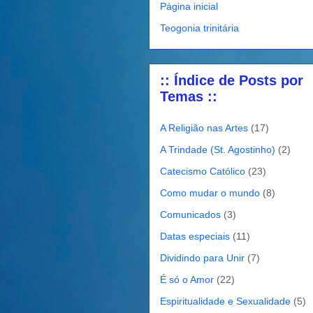
Página inicial
Teogonia trinitária
:: Índice de Posts por
Temas ::
A Religião nas Artes
(17)
A Trindade (St. Agostinho)
(2)
Catecismo Católico
(23)
Como mudar o mundo
(8)
Comunicados
(3)
Datas especiais
(11)
Dividindo para Unir
(7)
É só o Amor
(22)
Espiritualidade e Sexualidade
(5)